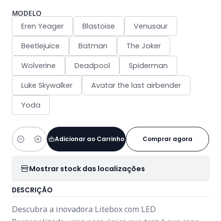
MODELO
Eren Yeager
Blastoise
Venusaur
Beetlejuice
Batman
The Joker
Wolverine
Deadpool
Spiderman
Luke Skywalker
Avatar the last airbender
Yoda
Adicionar ao Carrinho
Comprar agora
Quantidade
Mostrar stock das localizações
DESCRIÇÃO
Descubra a inovadora Litebox com LED