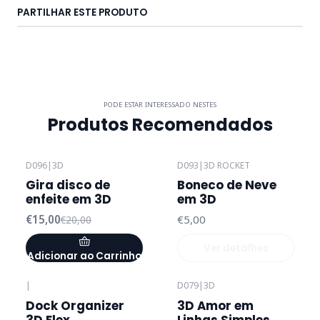
PARTILHAR ESTE PRODUTO
PODE ESTAR INTERESSADO NESTES
Produtos Recomendados
D096
|
3D
D093
|
3D ROCKET
-25%
DESCONTO
Esgotado
Gira disco de
Boneco de Neve
enfeite em 3D
em 3D
€15,00
€5,00
€20,00
Ver detalhes
Adicionar ao Carrinho
|
D079
|
3D
Dock Organizer
3D Amor em
3D Flex
Linhas Simples