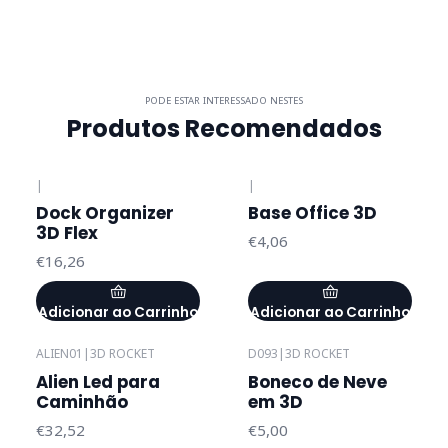
PODE ESTAR INTERESSADO NESTES
Produtos Recomendados
|
|
Dock Organizer
Base Office 3D
3D Flex
€4,06
€16,26
Adicionar ao Carrinho
Adicionar ao Carrinho
ALIEN01
|
3D ROCKET
D093
|
3D ROCKET
Esgotado
Alien Led para
Boneco de Neve
Caminhão
em 3D
€32,52
€5,00