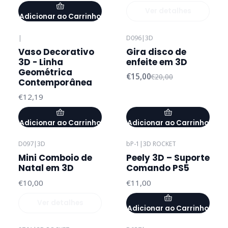
Ver detalhes
Adicionar ao Carrinho
|
D096
|
3D
-25%
DESCONTO
Vaso Decorativo
Gira disco de
3D - Linha
enfeite em 3D
Geométrica
€15,00
€20,00
Contemporânea
€12,19
Adicionar ao Carrinho
Adicionar ao Carrinho
D097
|
3D
bP-1
|
3D ROCKET
Esgotado
Mini Comboio de
Peely 3D – Suporte
Natal em 3D
Comando PS5
€10,00
€11,00
Ver detalhes
Adicionar ao Carrinho