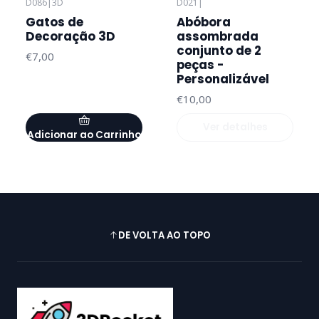
D086
|
3D
D021
|
Esgotado
Gatos de
Abóbora
Decoração 3D
assombrada
conjunto de 2
€7,00
peças -
Personalizável
€10,00
Ver detalhes
Adicionar ao Carrinho
DE VOLTA AO TOPO