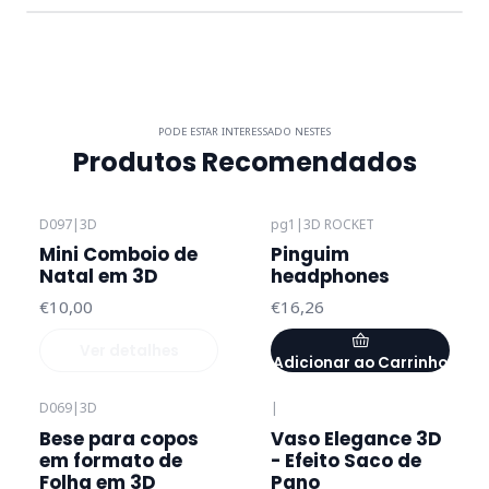
PODE ESTAR INTERESSADO NESTES
Produtos Recomendados
D097
|
3D
pg1
|
3D ROCKET
Esgotado
Mini Comboio de
Pinguim
Natal em 3D
headphones
€10,00
€16,26
Ver detalhes
Adicionar ao Carrinho
D069
|
3D
|
Bese para copos
Vaso Elegance 3D
em formato de
- Efeito Saco de
Folha em 3D
Pano