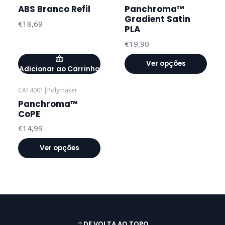
ABS Branco Refil
Panchroma™
Gradient Satin
€18,69
PLA
€19,90
Ver opções
Adicionar ao Carrinho
CA14001
|
Polymaker
Panchroma™
CoPE
€14,99
Ver opções
DE VOLTA AO TOPO