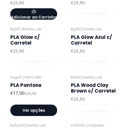
€23,90
€23,90
Ver detalhes
Adicionar ao Carrinho
Bg001
|
Bambu Lab
Bg003
|
Bambu Lab
Esgotado
Esgotado
PLA Glow c/
PLA Glow Azul c/
Carretel
Carretel
€23,90
€23,90
Ver detalhes
Ver detalhes
Anyp01
|
ANYCUBIC
Bw003
|
Bambu Lab
-22%
DESCONTO
Esgotado
PLA Pantone
PLA Wood Clay
Brown c/ Carretel
€17,90
€22,90
€23,90
Ver opções
Ver detalhes
Babp003
|
Bambu Lab
CA05001
|
Polymaker