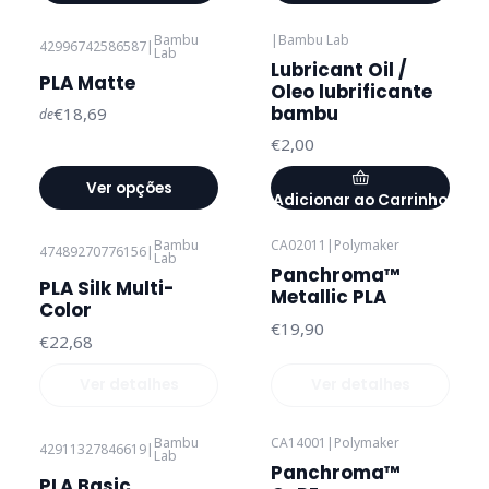
Bambu
|
Bambu Lab
42996742586587
|
Lab
Lubricant Oil /
PLA Matte
Oleo lubrificante
bambu
€18,69
de
€2,00
Ver opções
Adicionar ao Carrinho
Bambu
CA02011
|
Polymaker
47489270776156
|
Lab
Esgotado
Esgotado
Panchroma™
PLA Silk Multi-
Metallic PLA
Color
€19,90
€22,68
Ver detalhes
Ver detalhes
Bambu
CA14001
|
Polymaker
42911327846619
|
Lab
Panchroma™
PLA Basic