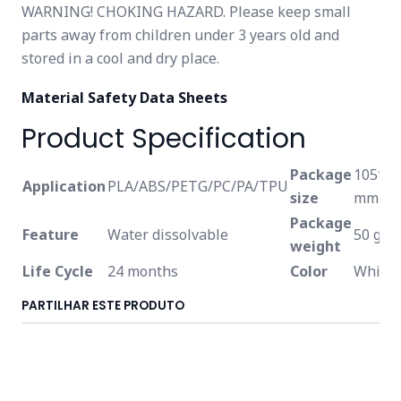
WARNING! CHOKING HAZARD. Please keep small
parts away from children under 3 years old and
stored in a cool and dry place.
Material Safety Data Sheets
Product Specification
Package
105*5
Application
PLA/ABS/PETG/PC/PA/TPU
size
mm
Package
Feature
Water dissolvable
50 g
weight
Life Cycle
24 months
Color
White
PARTILHAR ESTE PRODUTO