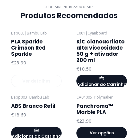
PODE ESTAR INTERESSADO NESTES
Produtos Recomendados
Bsp003
|
Bambu Lab
C001
|
Cyanboard
Esgotado
PLA Sparkle
Kit: cianoacrilato
Crimson Red
alta viscosidade
Sparkle
50 g + ativador
200 ml
€23,90
€10,50
Ver detalhes
Adicionar ao Carrinho
Babp003
|
Bambu Lab
CA04005
|
Polymaker
ABS Branco Refil
Panchroma™
Marble PLA
€18,69
€23,90
Ver opções
Adicionar ao Carrinho