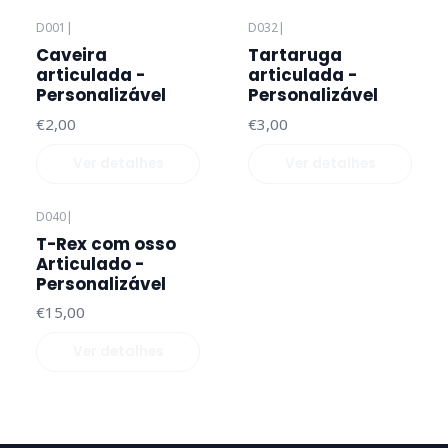
D001
|
D032
|
Esgotado
Esgotado
Caveira
Tartaruga
articulada -
articulada -
Personalizável
Personalizável
€2,00
€3,00
Ver detalhes
Ver detalhes
D040
|
Esgotado
T-Rex com osso
Articulado -
Personalizável
€15,00
Ver detalhes