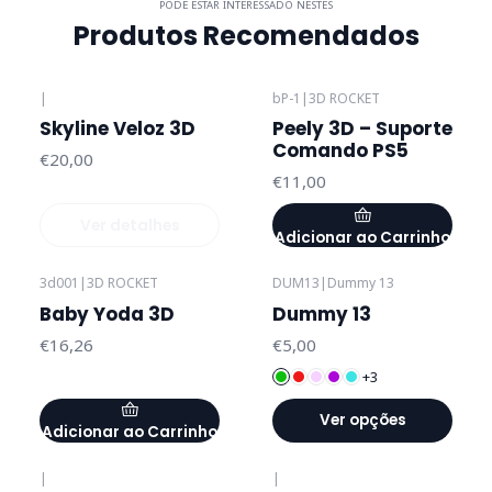
PODE ESTAR INTERESSADO NESTES
Produtos Recomendados
|
bP-1
|
3D ROCKET
Esgotado
Skyline Veloz 3D
Peely 3D – Suporte
Comando PS5
€20,00
€11,00
Ver detalhes
Adicionar ao Carrinho
3d001
|
3D ROCKET
DUM13
|
Dummy 13
Baby Yoda 3D
Dummy 13
€16,26
€5,00
+3
Ver opções
Adicionar ao Carrinho
|
|