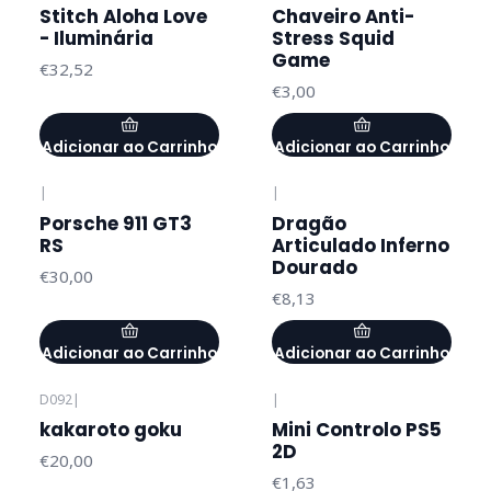
Stitch Aloha Love
Chaveiro Anti-
- Iluminária
Stress Squid
Game
€32,52
€3,00
Adicionar ao Carrinho
Adicionar ao Carrinho
|
|
Porsche 911 GT3
Dragão
RS
Articulado Inferno
Dourado
€30,00
€8,13
Adicionar ao Carrinho
Adicionar ao Carrinho
D092
|
|
kakaroto goku
Mini Controlo PS5
2D
€20,00
€1,63