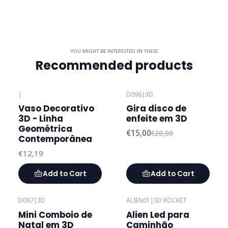
YOU MIGHT BE INTERESTED IN THESE
Recommended products
|
D096
|
3D
-25%
OFF
Vaso Decorativo
Gira disco de
3D - Linha
enfeite em 3D
Geométrica
€15,00
€20,00
Contemporânea
€12,19
Add to Cart
Add to Cart
D097
|
3D
ALIEN01
|
3D ROCKET
Out of stock
Mini Comboio de
Alien Led para
Natal em 3D
Caminhão