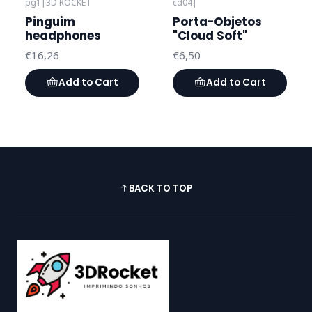
pg1
|
3D ROCKET
cd04
|
Pinguim
Porta-Objetos
headphones
"Cloud Soft"
€16,26
€6,50
Add to Cart
Add to Cart
BACK TO TOP