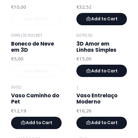
€10,00
€32,52
See details
Add to Cart
D093
|
3D ROCKET
D079
|
3D
Out of stock
Boneco de Neve
3D Amor em
em 3D
Linhas Simples
€5,00
€15,00
See details
Add to Cart
dc02
|
|
Vaso Caminho do
Vaso Entrelaço
Pet
Moderno
€12,19
€16,26
Add to Cart
Add to Cart