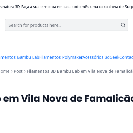
sinatura 3D, Faça a sua e receba em casa todo mês uma caixa cheia de Sur
lamentos Bambu Lab
Filamentos Polymaker
Acessórios 3d
Geek
Contac
Home
Post
Filamentos 3D Bambu Lab em Vila Nova de Famalic
 em Vila Nova de Famalicã