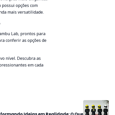
m possui opções com
da mais versatilidade.
e
ambu Lab, prontos para
ara conferir as opções de
vo nível. Descubra as
mpressionantes em cada
formando Ideias em Realidade: O Que