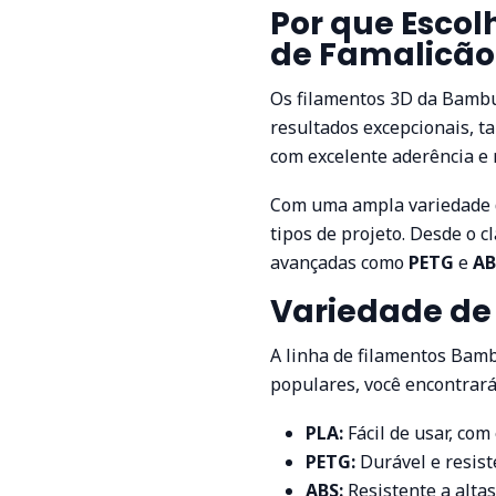
Por que Escol
de Famalicão
Os filamentos 3D da Bambu 
resultados excepcionais, t
com excelente aderência e 
Com uma ampla variedade d
tipos de projeto. Desde o c
avançadas como
PETG
e
AB
Variedade de 
A linha de filamentos Bamb
populares, você encontrará
PLA:
Fácil de usar, co
PETG:
Durável e resist
ABS:
Resistente a alta