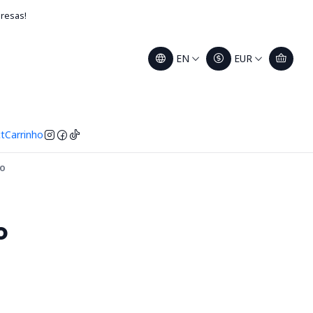
presas!
EN
EUR
t
Carrinho
ão
o