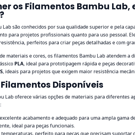
her os Filamentos Bambu Lab, 
?
Lab são conhecidos por sua qualidade superior e pela capa
anto para projetos profissionais quanto para uso pessoal. 
resistência, perfeitos para criar peças detalhadas e com gra
e materiais e cores, os filamentos Bambu Lab atendem a d
lássico
PLA
, ideal para prototipagem rápida e peças decorat
S
, ideais para projetos que exigem maior resistência mecâni
Filamentos Disponíveis
u Lab oferece várias opções de materiais para diferentes ap
:
m excelente acabamento e adequado para uma ampla gama de
ente, ideal para peças funcionais.
s temperaturas, perfeito para peças que precisam suportar 