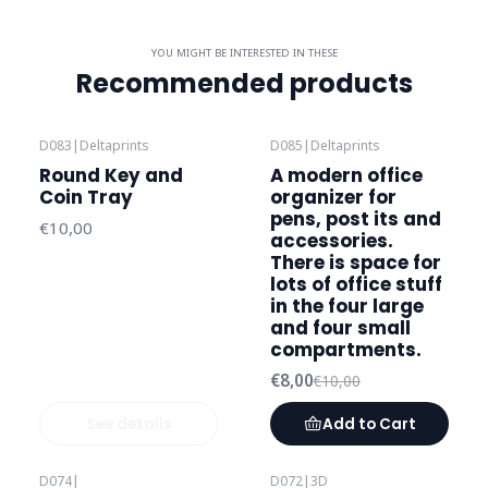
YOU MIGHT BE INTERESTED IN THESE
Recommended products
D083
|
Deltaprints
D085
|
Deltaprints
-20%
OFF
Out of stock
Round Key and
A modern office
Coin Tray
organizer for
pens, post its and
€10,00
accessories.
There is space for
lots of office stuff
in the four large
and four small
compartments.
€8,00
€10,00
See details
Add to Cart
D074
|
D072
|
3D