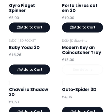
Gyro Fidget
Porta Livros cat
Spinner
em 3D
€5,00
€10,00
Add to Cart
Add to Cart
3d001
|
3D ROCKET
D084
|
Deltaprints
Out of stock
Baby Yoda 3D
Modern Key an
Coincatcher Tray
€16,26
€13,00
Add to Cart
See details
|
|
Chaveiro Shadow
Octo-Spider 3D
2D
€4,06
€1,63
Add to Cart
Add to Cart