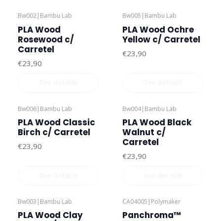
Bw002
|
Bambu Lab
Bw005
|
Bambu Lab
Out of stock
Out of stock
PLA Wood
PLA Wood Ochre
Rosewood c/
Yellow c/ Carretel
Carretel
€23,90
€23,90
See details
See details
Bw006
|
Bambu Lab
Bw004
|
Bambu Lab
Out of stock
Out of stock
PLA Wood Classic
PLA Wood Black
Birch c/ Carretel
Walnut c/
Carretel
€23,90
€23,90
See details
See details
Bw003
|
Bambu Lab
CA04005
|
Polymaker
Out of stock
PLA Wood Clay
Panchroma™