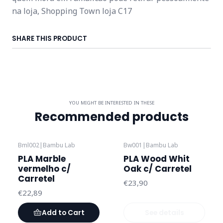
na loja, Shopping Town loja C17
SHARE THIS PRODUCT
YOU MIGHT BE INTERESTED IN THESE
Recommended products
Bml002
|
Bambu Lab
Bw001
|
Bambu Lab
Out of stock
PLA Marble
PLA Wood Whit
vermelho c/
Oak c/ Carretel
Carretel
€23,90
€22,89
Add to Cart
See details