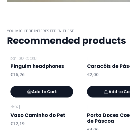
YOU MIGHT BE INTERESTED IN THESE
Recommended products
pg1
|
3D ROCKET
|
Pinguim headphones
Caracóis de Pás
€16,26
€2,00
Add to Cart
Add to Ca
dc02
|
|
Vaso Caminho do Pet
Porta Doces Coe
de Páscoa
€12,19
€4,06