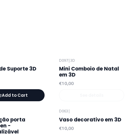
D097
|
3D
Out of stock
de Suporte 3D
Mini Comboio de Natal
em 3D
€10,00
Add to Cart
See details
D063
|
ção porta
Vaso decorativo em 3D
en -
€10,00
lizável