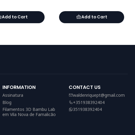
Add to Cart
Add to Cart
INFORMATION
CONTACT US
Assinatura
waldenriquept@gmail.com
Blog
+351938392404
Filamentos 3D Bambu Lab
351938392404
em Vila Nova de Famalicão