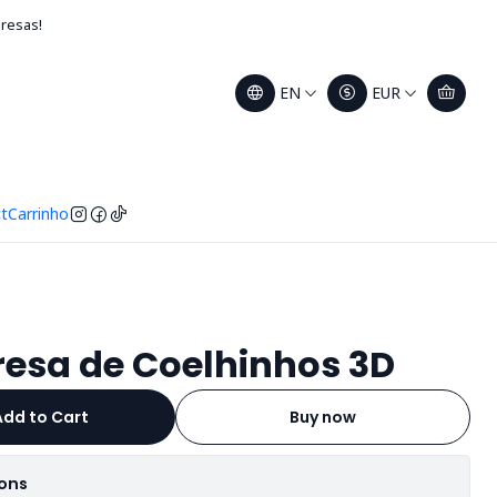
presas!
EN
EUR
t
Carrinho
resa de Coelhinhos 3D
Add to Cart
Buy now
ions