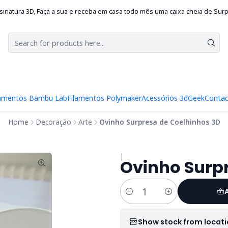
sinatura 3D, Faça a sua e receba em casa todo mês uma caixa cheia de Sur
lamentos Bambu Lab
Filamentos Polymaker
Acessórios 3d
Geek
Contac
Home
Decoração
Arte
Ovinho Surpresa de Coelhinhos 3D
|
Ovinho Surp
Quantity
Show stock from locat