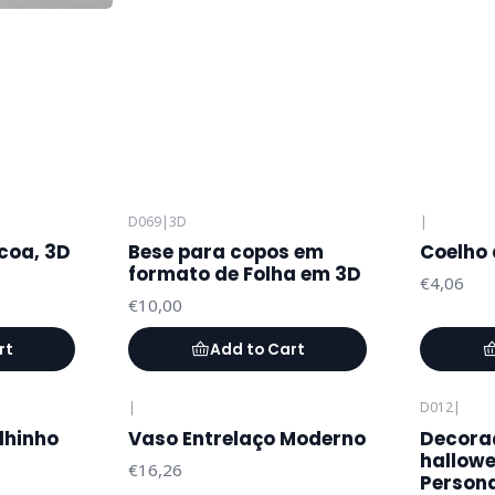
D069
|
3D
|
coa, 3D
Bese para copos em
Coelho 
formato de Folha em 3D
€4,06
€10,00
rt
Add to Cart
|
D012
|
lhinho
Vaso Entrelaço Moderno
Decora
hallowe
€16,26
Persona