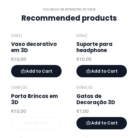
YOU MIGHT BE INTERESTED IN THESE
Recommended products
D063
|
D064
|
Vaso decorativo
Suporte para
em 3D
headphone
€10,00
€10,00
Add to Cart
Add to Cart
D068
|
3D
D086
|
3D
Out of stock
Porta Brincos em
Gatos de
3D
Decoração 3D
€10,00
€7,00
See details
Add to Cart