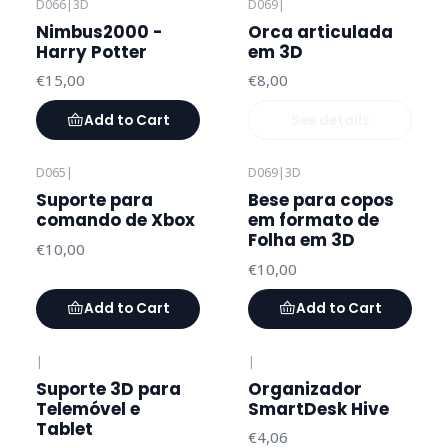
D066
|
3D
D069
|
Out of stock
Nimbus2000 -
Orca articulada
Harry Potter
em 3D
€15,00
€8,00
Add to Cart
See details
D065
|
D069
|
3D
Suporte para
Bese para copos
comando de Xbox
em formato de
Folha em 3D
€10,00
€10,00
Add to Cart
Add to Cart
|
|
Suporte 3D para
Organizador
Telemóvel e
SmartDesk Hive
Tablet
€4,06