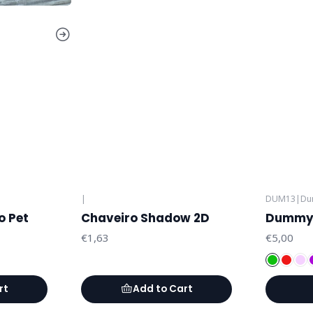
|
DUM13
|
Du
o Pet
Chaveiro Shadow 2D
Dummy 
€1,63
€5,00
rt
Add to Cart