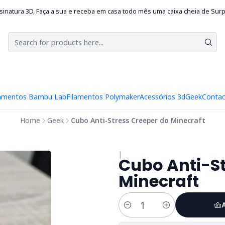
sinatura 3D, Faça a sua e receba em casa todo mês uma caixa cheia de Sur
lamentos Bambu Lab
Filamentos Polymaker
Acessórios 3d
Geek
Contac
Home
Geek
Cubo Anti-Stress Creeper do Minecraft
|
Cubo Anti-St
Minecraft
Quantity