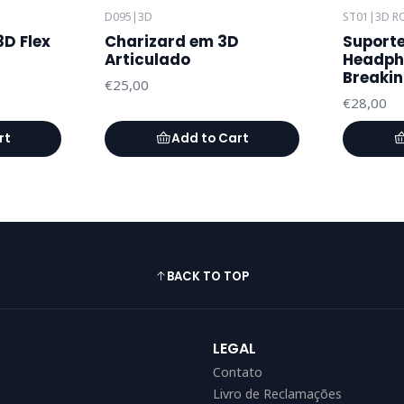
D095
|
3D
ST01
|
3D R
3D Flex
Charizard em 3D
Suport
Articulado
Headpho
Breaki
€25,00
€28,00
rt
Add to Cart
BACK TO TOP
LEGAL
Contato
Livro de Reclamações