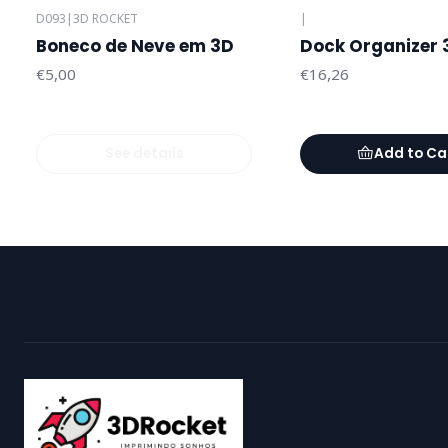
D093
|
3D ROCKET
|
Out of stock
Boneco de Neve em 3D
Dock Organizer 
€5,00
€16,26
See details
Add to Ca