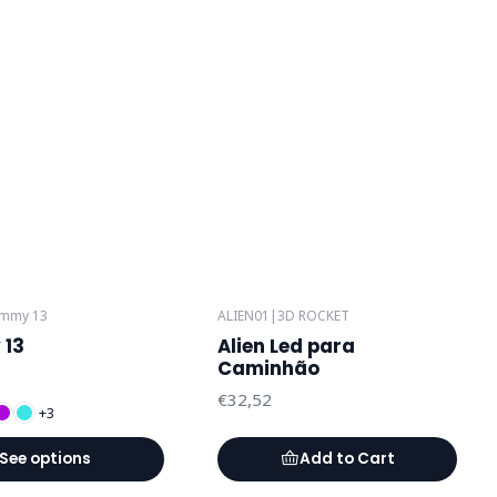
mmy 13
ALIEN01
|
3D ROCKET
13
Alien Led para
Caminhão
€32,52
+3
See options
Add to Cart