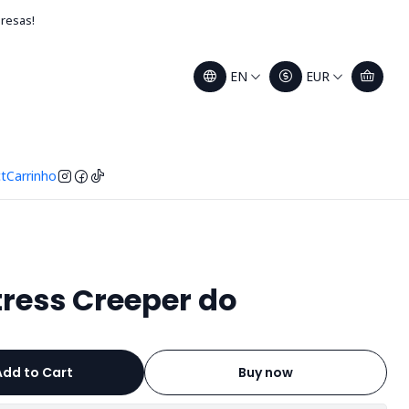
presas!
EN
EUR
t
Carrinho
ress Creeper do
Add to Cart
Buy now