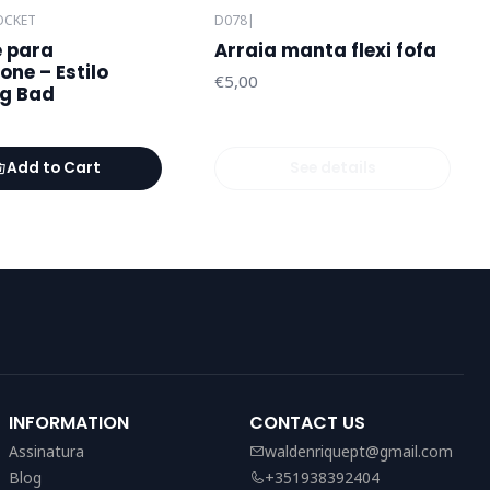
OCKET
D078
|
Out of stock
e para
Arraia manta flexi fofa
ne – Estilo
€5,00
ng Bad
Add to Cart
See details
INFORMATION
CONTACT US
Assinatura
waldenriquept@gmail.com
Blog
+351938392404