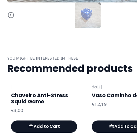
YOU MIGHT BE INTERESTED IN THESE
Recommended products
|
dc02
|
Chaveiro Anti-Stress
Vaso Caminho d
Squid Game
€12,19
€3,00
Add to Cart
Add to Ca