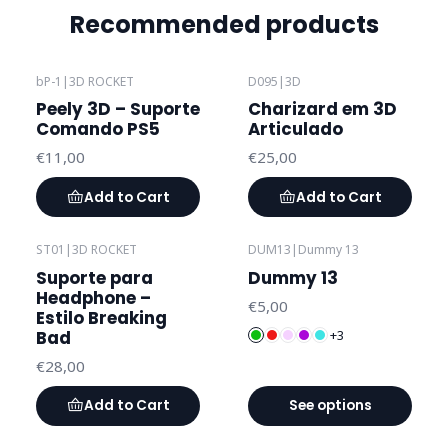
Recommended products
bP-1
|
3D ROCKET
D095
|
3D
Peely 3D – Suporte
Charizard em 3D
Comando PS5
Articulado
€11,00
€25,00
Add to Cart
Add to Cart
ST01
|
3D ROCKET
DUM13
|
Dummy 13
Suporte para
Dummy 13
Headphone –
€5,00
Estilo Breaking
Bad
+3
€28,00
Add to Cart
See options